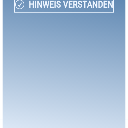
HINWEIS VERSTANDEN
R
ZURÜCK
VITA
Fachärztin für Kinder- und Jugendmedizin
QUALIFIKATIONEN
WERDEGANG