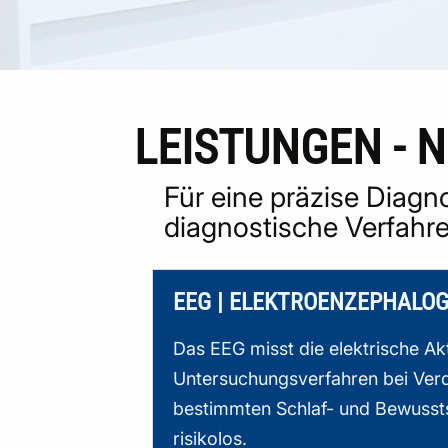
LEISTUNGEN - 
Für eine präzise Diag
diagnostische Verfahr
EEG | ELEKTROENZEPHALO
Das EEG misst die elektrische Akt
Untersuchungsverfahren bei Verda
bestimmten Schlaf- und Bewussts
risikolos.