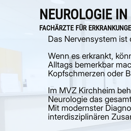
oder Rückfragen bitte direkt a
NEUROLOGIE IN
Wir danken Ihnen für Ihr Verst
FACHÄRZTE FÜR ERKRANKUNG
Das Nervensystem ist 
Wenn es erkrankt, kön
HIN
Alltags bemerkbar mac
Kopfschmerzen oder 
Im MVZ Kirchheim beha
Neurologie das gesamt
Mit modernster Diagnos
interdisziplinären Zu