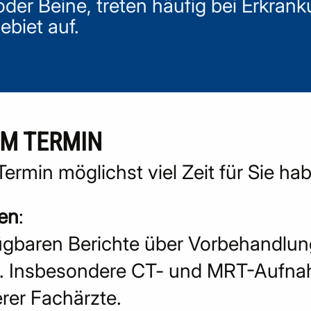
der Beine, treten häufig bei Erkran
biet auf.
UM TERMIN
Termin möglichst viel Zeit für Sie h
gen
:
rfügbaren Berichte über Vorbehandlu
. Insbesondere CT- und MRT-Aufn
rer Fachärzte.