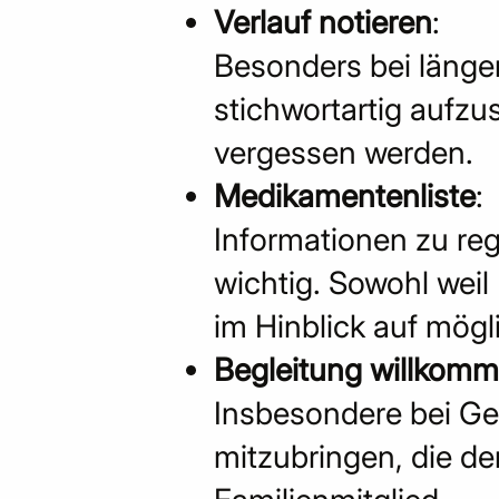
Verlauf notieren
:
Besonders bei länger
stichwortartig aufzu
vergessen werden.
Medikamentenliste
:
Informationen zu r
wichtig. Sowohl wei
im Hinblick auf mög
Begleitung willkom
Insbesondere bei Ged
mitzubringen, die de