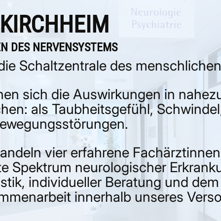
n das MVZ.
 KIRCHHEIM
ändnis.
R
EN DES NERVENSYSTEMS
die Schaltzentrale des menschlichen
nen sich die Auswirkungen in nahez
WEIS VERSTANDEN
hen: als Taubheitsgefühl, Schwinde
Bewegungsstörungen.
ndeln vier erfahrene Fachärztinnen
e Spektrum neurologischer Erkrank
tik, individueller Beratung und dem 
sammenarbeit innerhalb unseres Ver