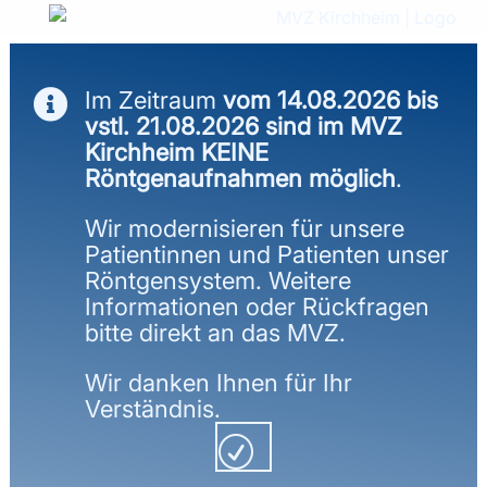
Im Zeitraum
vom 14.08.2026 bis

vstl. 21.08.2026 sind im MVZ
Kirchheim KEINE
PROF. DR. MED. JOACHIM
Röntgenaufnahmen möglich
.
GÜLKE
Wir modernisieren für unsere
CHIRURGIE
Patientinnen und Patienten unser
Röntgensystem. Weitere
Informationen oder Rückfragen
ZURÜCK
bitte direkt an das MVZ.
Wir danken Ihnen für Ihr
Verständnis.
VITA
R