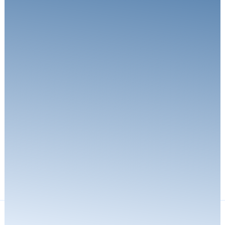
Langjähriger Oberarzt der Hand und
Plastischen Chirurgie am
Universitätsklinikum Ulm, zudem Leitung
Fußchirurgie. Professur mit Lehrauftrag
Universität Ulm. Tutor und Referent
zahlreicher OP-Kurse.
SCHWERPUNKTE
QUALIFIKATIONEN
WERDEGANG